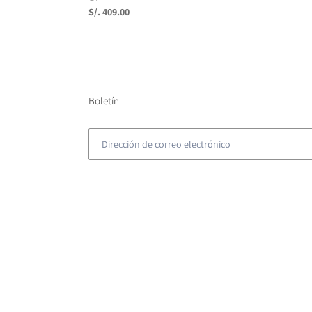
Precio
S/. 409.00
habitual
Boletín