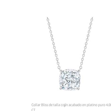
Collar
Bliss
de
talla
cojín
acabado
en
platino
puro
4.00
CT
Collar Bliss de talla cojín acabado en platino puro 4.0
CT