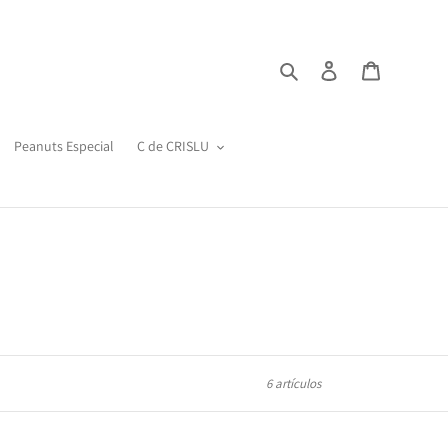
Buscar
Ingresar
Carrito
Peanuts Especial
C de CRISLU
6 artículos