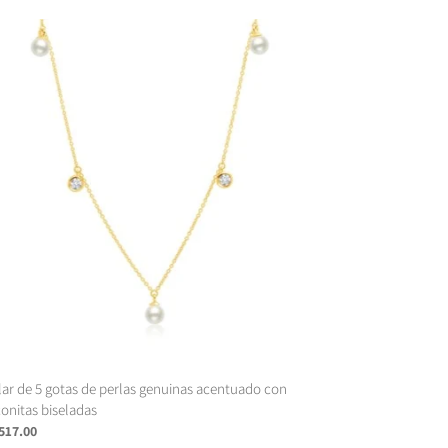
lar
as
las
uinas
ntuado
conitas
eladas
lar de 5 gotas de perlas genuinas acentuado con
conitas biseladas
cio
 517.00