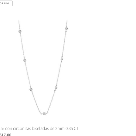
itual
GOTADO
lar
onitas
eladas
m
5
lar con circonitas biseladas de 2mm 0.35 CT
cio
 517.00