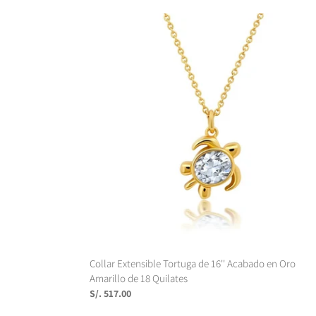
Collar
Extensible
Tortuga
de
16''
Acabado
en
Oro
Amarillo
de
18
Quilates
Collar Extensible Tortuga de 16'' Acabado en Oro
Amarillo de 18 Quilates
Precio
S/. 517.00
habitual