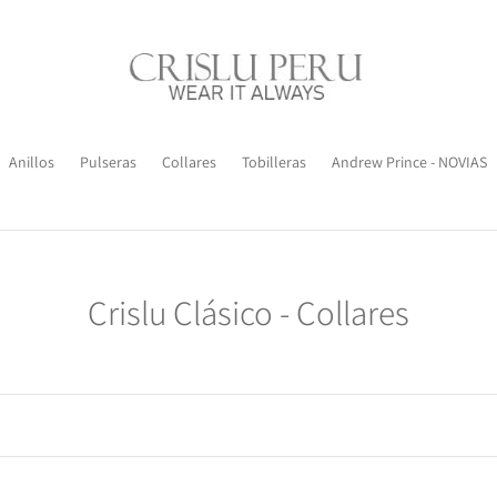
Anillos
Pulseras
Collares
Tobilleras
Andrew Prince - NOVIAS
C
Crislu Clásico - Collares
o
l
e
c