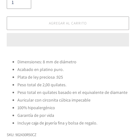
AGREGAR AL CARRITO
Agregando
el
Dimensiones: 8 mm de diámetro
producto
Acabado en platino puro.
a
tu
Plata de ley preciosa .925
carrito
Peso total de 2,00 quilates.
Peso total en quilates basado en el equivalente de diamante
Auricular con circonita cúbica impecable
100% hipoalergénico
Garantía de por vida
Incluye caja de joyería fina y bolsa de regalo.
SKU:
902430R50CZ