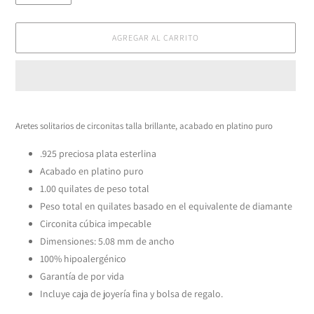
AGREGAR AL CARRITO
Agregando
el
Aretes solitarios de circonitas talla brillante, acabado en platino puro
producto
a
.925 preciosa plata esterlina
tu
Acabado en platino puro
carrito
1.00 quilates de peso total
Peso total en quilates basado en el equivalente de diamante
Circonita cúbica impecable
Dimensiones: 5.08 mm de ancho
100% hipoalergénico
Garantía de por vida
Incluye caja de joyería fina y bolsa de regalo.