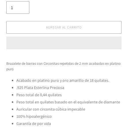
AGREGAR AL CARRITO
Agregando
el
Brazalete de barras con Circonitas repetidas de 2 mm acabadas en platino
producto
puro
a
tu
Acabado en platino puro y oro amarillo de 18 quilates.
carrito
.925 Plata Esterlina Preciosa
Peso total de 0,44 quilates
Peso total en quilates basado en el equivalente de diamante
Auricular con circonita cúbica impecable
100% hipoalergénico
Garantía de por vida