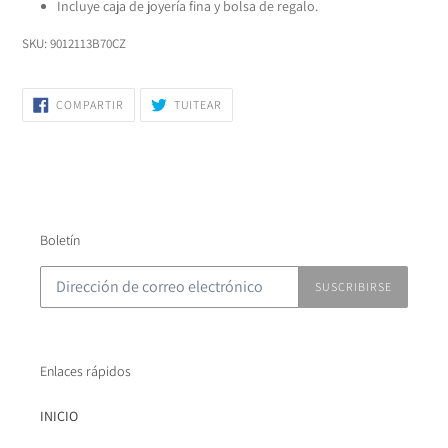
Incluye caja de joyería fina y bolsa de regalo.
SKU:
9012113B70CZ
COMPARTIR
TUITEAR
COMPARTIR
TUITEAR
EN
EN
FACEBOOK
TWITTER
Boletín
SUSCRIBIRSE
Enlaces rápidos
INICIO