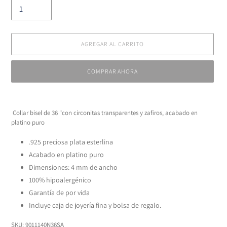
AGREGAR AL CARRITO
COMPRAR AHORA
Agregando
el
Collar bisel de 36 "con circonitas transparentes y zafiros, acabado en
producto
platino puro
a
tu
.925 preciosa plata esterlina
carrito
Acabado en platino puro
Dimensiones: 4 mm de ancho
100% hipoalergénico
Garantía de por vida
Incluye caja de joyería fina y bolsa de regalo.
SKU: 9011140N36SA