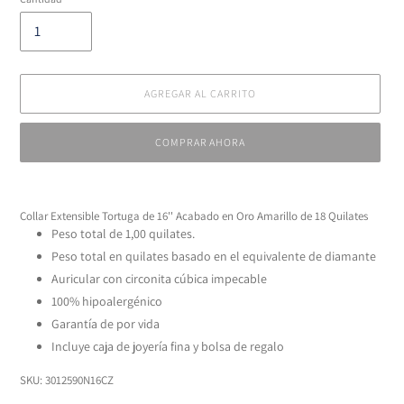
AGREGAR AL CARRITO
COMPRAR AHORA
Agregando
el
Collar Extensible Tortuga de 16'' Acabado en Oro Amarillo de 18 Quilates
producto
Peso total de 1,00 quilates.
a
Peso total en quilates basado en el equivalente de diamante
tu
carrito
Auricular con circonita cúbica impecable
100% hipoalergénico
Garantía de por vida
Incluye caja de joyería fina y bolsa de regalo
SKU:
3012590N16CZ