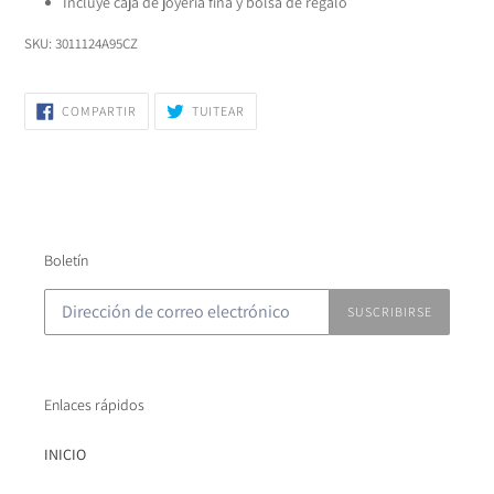
Incluye caja de joyería fina y bolsa de regalo
SKU: 3011124A95CZ
COMPARTIR
TUITEAR
COMPARTIR
TUITEAR
EN
EN
FACEBOOK
TWITTER
Boletín
SUSCRIBIRSE
Enlaces rápidos
INICIO