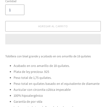
Cantidad
AGREGAR AL CARRITO
Agregando
el
Tobillera con bisel grande y acabado en oro amarillo de 18 quilates
producto
a
Acabado en oro amarillo de 18 quilates.
tu
Plata de ley preciosa .925
carrito
Peso total de 1,75 quilates.
Peso total en quilates basado en el equivalente de diamante
Auricular con circonita cúbica impecable
100% hipoalergénico
Garantía de por vida